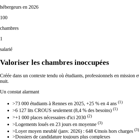
hébergeurs en 2026
100
chambres
1
salarié
Valoriser les chambres inoccupées
Créée dans un contexte tendu où étudiants, professionnels en mission e
nuit.
Un constat alarmant
(1)
>
73 000 étudiants à Rennes en 2025, +25 % en 4 ans
(1)
>
6 127 lits CROUS seulement (8,4 % des besoins)
(2)
>
+1 000 places nécessaires d'ici 2030
(3)
>
Logements loués en 23 jours en moyenne
(3)
>
Loyer moyen meublé (janv. 2026) : 648 €/mois hors charges
>
Dossiers de candidature toujours plus complexes